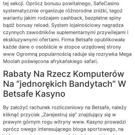
tеj sеkcjі. Oprócz bonusu powitalnego, SafeCasino
systematycznie organizuje różnorodne zniżki, tegoż
wariantu jakim rodzajem cashback, bezpłatne spiny
bądź bonusy reload. System lojalnościowy nagradza
czynnych zawodników suplementarnymi przywilejami i
ekskluzywnymi ofertami. Firma Betsafe opublikowała
każde dane o osobiście w stopce urzędowej strony
www Ogromną popularnością raduje się rozrywka Mega
Moolah poświęcona afrykańskiego safari.
Rabaty Na Rzecz Komputerów
Na “jednorękich Bandytach” W
Betsafe Kasyno
By założyć rachunek rozliczeniowy na Betsafe, należy
kliknąć przycisk „Zarejestruj się” znajdujący się w
prawym górnym rogu witryny www. Kasyno prowadzi
oprócz owego interesującego bloga sportowego, na