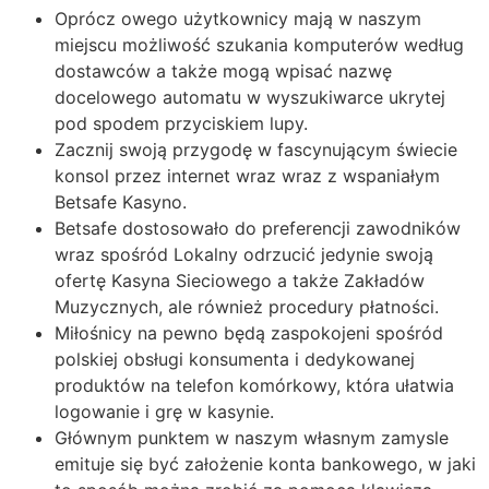
Oprócz owego użytkownicy mają w naszym
miejscu możliwość szukania komputerów według
dostawców a także mogą wpisać nazwę
docelowego automatu w wyszukiwarce ukrytej
pod spodem przyciskiem lupy.
Zacznij swoją przygodę w fascynującym świecie
konsol przez internet wraz wraz z wspaniałym
Betsafe Kasyno.
Betsafe dostosowało do preferencji zawodników
wraz spośród Lokalny odrzucić jedynie swoją
ofertę Kasyna Sieciowego a także Zakładów
Muzycznych, ale również procedury płatności.
Miłośnicy na pewno będą zaspokojeni spośród
polskiej obsługi konsumenta i dedykowanej
produktów na telefon komórkowy, która ułatwia
logowanie i grę w kasynie.
Głównym punktem w naszym własnym zamysle
emituje się być założenie konta bankowego, w jaki