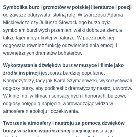
Symbolika burz i grzmotów w polskiej literaturze i poezji
od zawsze odgrywała istotną rolę. W twórczości Adama
Mickiewicza czy Juliusza Słowackiego burza była
symbolem burzliwych przemian, walki dobra ze złem, a
także tajemnicy ukrytej w naturze. W poezji polskiej
odgrywała również funkcję odzwierciedlenia emocji i
wewnętrznych dramatów bohaterów.
Wykorzystanie dźwięków burz w muzyce i filmie jako
źródła inspiracji
jest coraz bardziej popularne.
Kompozytorzy, tacy jak Karol Szymanowski, wykorzystywali
odgłosy burzy, aby podkreślić dramatyczny nastrój utworów.
W kinie, np. w filmach sensacyjnych i horrorach, burzowe
odgłosy potęgują napięcie, wprowadzając widza w
atmosferę niepokoju i oczekiwania.
Tworzenie atmosfery i nastroju za pomocą dźwięków
burzy w sztuce współczesnej
obejmuje instalacje