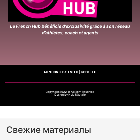
Le French Hub bénéficie d’exclusivité grâce à son réseau
d’athlètes, coach et agents
MENTION LEGALES LFH
│
RGPD LFH
Copyright 2022 © All Right Reserved
Design by Hola Nathalie
Свежие материалы