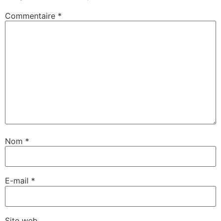
Commentaire
*
Nom
*
E-mail
*
Site web