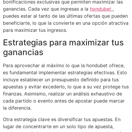
bonificaciones exclusivas que permiten maximizar las
ganancias. Cada vez que ingresas a la
hondubet
,
puedes estar al tanto de las últimas ofertas que pueden
beneficiarte, lo que la convierte en una opción atractiva
para maximizar tus ingresos.
Estrategias para maximizar tus
ganancias
Para aprovechar al máximo lo que la hondubet ofrece,
es fundamental implementar estrategias efectivas. Esto
incluye establecer un presupuesto definido para tus
apuestas y evitar excederlo, lo que a su vez protege tus
finanzas. Asimismo, realizar un análisis exhaustivo de
cada partido o evento antes de apostar puede marcar
la diferencia.
Otra estrategia clave es diversificar tus apuestas. En
lugar de concentrarte en un solo tipo de apuesta,