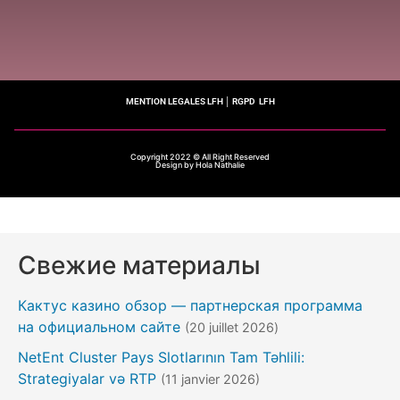
MENTION LEGALES LFH
│
RGPD LFH
Copyright 2022 © All Right Reserved
Design by Hola Nathalie
Свежие материалы
Кактус казино обзор — партнерская программа
на официальном сайте
(20 juillet 2026)
NetEnt Cluster Pays Slotlarının Tam Təhlili:
Strategiyalar və RTP
(11 janvier 2026)