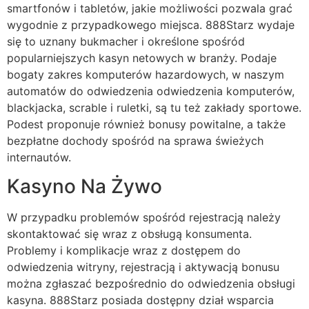
smartfonów i tabletów, jakie możliwości pozwala grać
wygodnie z przypadkowego miejsca. 888Starz wydaje
się to uznany bukmacher i określone spośród
popularniejszych kasyn netowych w branży. Podaje
bogaty zakres komputerów hazardowych, w naszym
automatów do odwiedzenia odwiedzenia komputerów,
blackjacka, scrable i ruletki, są tu też zakłady sportowe.
Podest proponuje również bonusy powitalne, a także
bezpłatne dochody spośród na sprawa świeżych
internautów.
Kasyno Na Żywo
W przypadku problemów spośród rejestracją należy
skontaktować się wraz z obsługą konsumenta.
Problemy i komplikacje wraz z dostępem do
odwiedzenia witryny, rejestracją i aktywacją bonusu
można zgłaszać bezpośrednio do odwiedzenia obsługi
kasyna. 888Starz posiada dostępny dział wsparcia