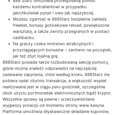
888 Starz umożliwia profesjonalną pomoc
każdemu kontrahentowi w przypadku
jakichkolwiek pytań i owo jak najszybciej.
Możesz zgarniać w 888Starz bezpłatne zakłady
freebet, bonusy gotówkowe reload, powiększone
warsztaty, a także zwroty przegranych w postaci
cashbacku.
Na graczy czeka mnóstwo atrakcyjnych i
przyciągających bonusów – zarówno na początek,
jak też zbyt lojalną grę.
888Starz posiada także rozbudowaną sekcję pomocy,
gdzie można znaleźć odpowiedzi na najczęściej
zadawane zapytania, chód według kroku. 888Starz nie
pobiera opłat zbytnio transakcje, a większość wypłat
realizowana jest w ciągu paru godzinek, szczególnie
obok użyciu portmonetek elektronicznych bądź krypto.
Wszystkie sprawy są pewne i urzeczywistniane
wyjąwszy prowizji od momentu strony www kasyna.
Platforma umożliwia błyskawiczne składanie kuponów,