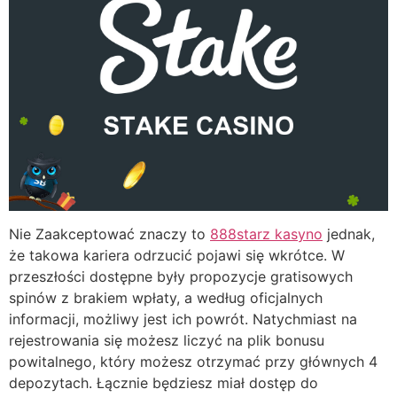
Nie Zaakceptować znaczy to
888starz kasyno
jednak,
że takowa kariera odrzucić pojawi się wkrótce. W
przeszłości dostępne były propozycje gratisowych
spinów z brakiem wpłaty, a według oficjalnych
informacji, możliwy jest ich powrót. Natychmiast na
rejestrowania się możesz liczyć na plik bonusu
powitalnego, który możesz otrzymać przy głównych 4
depozytach. Łącznie będziesz miał dostęp do