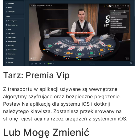
Tarz: Premia Vip
Z transportu w aplikacji używane są wewnętrzne
algorytmy szyfrujące oraz bezpieczne połączenie.
Postaw Na aplikację dla systemu iOS i dotknij
należytego klawisza. Zostaniesz przekierowany na
stronę rejestracji na rzecz urządzeń z systemem iOS.
Lub Mogę Zmienić