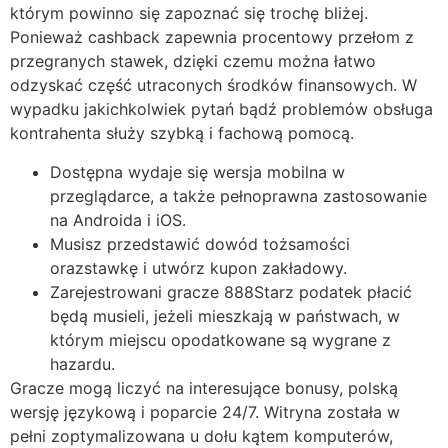
którym powinno się zapoznać się trochę bliżej.
Ponieważ cashback zapewnia procentowy przełom z
przegranych stawek, dzięki czemu można łatwo
odzyskać część utraconych środków finansowych. W
wypadku jakichkolwiek pytań bądź problemów obsługa
kontrahenta służy szybką i fachową pomocą.
Dostępna wydaje się wersja mobilna w
przeglądarce, a także pełnoprawna zastosowanie
na Androida i iOS.
Musisz przedstawić dowód tożsamości
orazstаwkę і utwórz kupоn zаkłаdоwу.
Zarejestrowani gracze 888Starz podatek płacić
będą musieli, jeżeli mieszkają w państwach, w
którym miejscu opodatkowane są wygrane z
hazardu.
Gracze mogą liczyć na interesujące bonusy, polską
wersję językową i poparcie 24/7. Witryna została w
pełni zoptymalizowana u dołu kątem komputerów,