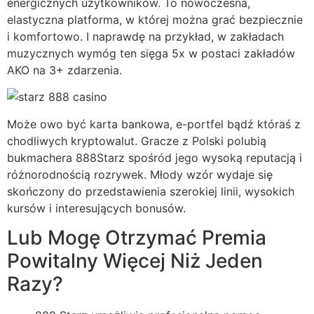
energicznych użytkowników. To nowoczesna,
elastyczna platforma, w której można grać bezpiecznie
i komfortowo. I naprawdę na przykład, w zakładach
muzycznych wymóg ten sięga 5x w postaci zakładów
AKO na 3+ zdarzenia.
Może owo być karta bankowa, e-portfel bądź któraś z
chodliwych kryptowalut. Gracze z Polski polubią
bukmachera 888Starz spośród jego wysoką reputacją i
różnorodnością rozrywek. Młody wzór wydaje się
skończony do przedstawienia szerokiej linii, wysokich
kursów i interesujących bonusów.
Lub Mogę Otrzymać Premia
Powitalny Więcej Niż Jeden
Razy?