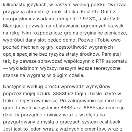
kilkunastu językach, w naszym według polsku, tworząc
przyjazną atmosferę obok stoliku. Roulette Gold z
europejskimi zasadami oferuje RTP 97.3%, a stół VIP
Blackjack pozwala na obstawianie ogromnych stawek
na rękę. Nim rozpoczniesz grę na oryginalne pieniądze,
wypróbuj dany slot będąc demo. Pozwoli Tobie owo
poznać mechanikę gry, częstotliwość wygranych i
opcje specjalne bez ryzyka straty środków. Pamiętaj
też, by zawsze sprawdzać współczynnik RTP automatu
— wykładzinom wyższy, naszym lepsze teoretyczne
szanse na wygraną w długim czasie.
Następnie według prostu wprowadź wymyślony
poprzez mojej dziurki 888Starz login i hasło użyte w
trakcie rejestrowania się. Po zalogowaniu się możesz
grać do woli na systemie 888Starz. 888Starz recenzje
dzierży porządne również wraz z względu na
przygotowany z myślą o graczach system cashback.
Jest jest to jeden wraz z ważnych elementów, wraz z