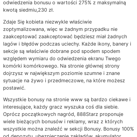
odwiedzenia bonusu o wartości 275% z maksymalną
kwotą siedmiu,230 zł.
Zdaje Się kobieta niezwykle właściwie
zoptymalizowana, więc w żadnym przypadku nie
zaakceptować zaakceptować będziesz miał żadnych
lagów i błędów podczas uciechy. Każde ikony, banery i
sekcje są właściwie dobrane pod spodem spodem
względem wymiaru do odwiedzenia ekranu Twego
komórki komórkowego. Na stronie głównej strony
dojrzysz w największym poziomie szumne i znane
sytuacje na żywo i przedmeczowe, na które możesz
postawić.
Wszystkie bonusy na stronie www są bardzo ciekawe i
interesujące, każdy gracz wyszuka coś dla siebie.
Oprócz początkowych nagród, 888Starz proponuje
wiele bieżących bonusów i reklamy, wraz z których
wszystkie można znaleźć w sekcji Bonusy. Bonusy 100%
od depozytu, ubezpieczenie zakładów, akumulator