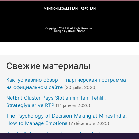
MENTION LEGALES LFH
│
RGPD LFH
Copyright 2022 © All Right Reserved
Design by Hola Nathalie
Свежие материалы
Кактус казино обзор — партнерская программа
на официальном сайте
(20 juillet 2026)
NetEnt Cluster Pays Slotlarının Tam Təhlili:
Strategiyalar və RTP
(11 janvier 2026)
The Psychology of Decision-Making at Mines India:
How to Manage Emotions
(7 décembre 2025)
Spark DEX provides optimal entry into the perps